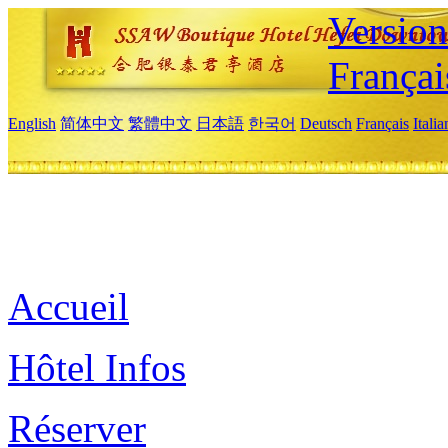
Versio
Françai
English
简体中文
繁體中文
日本語
한국어
Deutsch
Français
Itali
Accueil
Hôtel Infos
Réserver