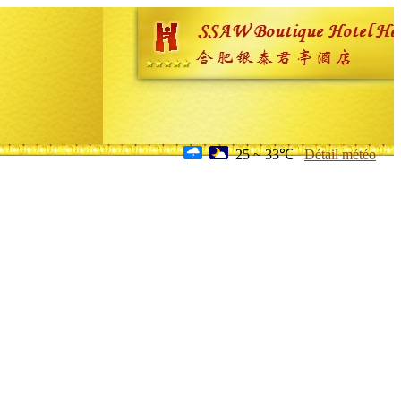
25 ~ 33℃
Détail météo