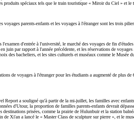
es produits spéciaux tels que le train touristique « Miroir du Ciel » et l
voyages parents-enfants et les voyages à l'étranger sont les trois pilier
ès l'examen d'entrée à l'université, le marché des voyages de fin d'études
 juin par rapport à l'année précédente, et les réservations de voyages à
hoix des bacheliers, et les sites culturels et muséaux comme le Musée d
ations de voyages à l'étranger pour les étudiants a augmenté de plus de
 Report a souligné qu'à partir de la mi-juillet, les familles avec enfan
es données d'Utour, la proportion de familles parents-enfants devrait dép
es destinations prisées, comme la prairie de Hulunbuir et la station baln
in de Xi'an a lancé le « Master Class de sculpture sur pierre », et le m