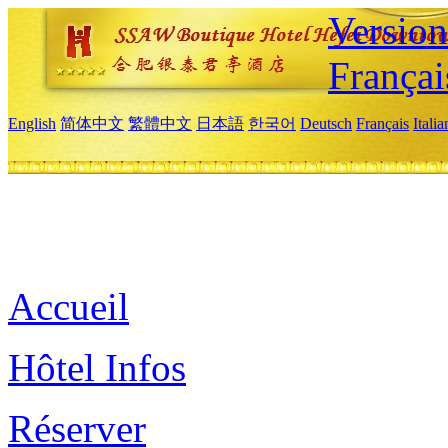
Versio
Françai
English
简体中文
繁體中文
日本語
한국어
Deutsch
Français
Itali
Accueil
Hôtel Infos
Réserver