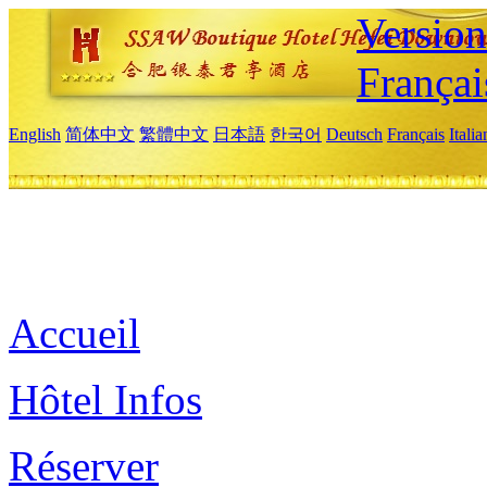
Versio
Françai
English
简体中文
繁體中文
日本語
한국어
Deutsch
Français
Itali
Accueil
Hôtel Infos
Réserver