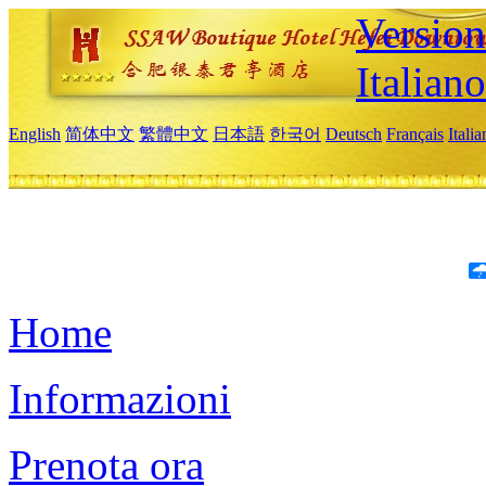
Version
Italiano
English
简体中文
繁體中文
日本語
한국어
Deutsch
Français
Itali
Home
Informazioni
Prenota ora