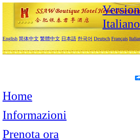
Version
Italiano
English
简体中文
繁體中文
日本語
한국어
Deutsch
Français
Itali
Home
Informazioni
Prenota ora