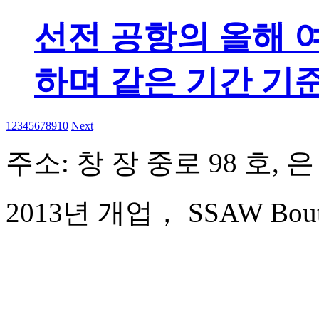
선전 공항의 올해 여
하며 같은 기간 기
1
2
3
4
5
6
7
8
9
10
Next
주소: 창 장 중로 98 호, 
2013년 개업， SSAW Boutique