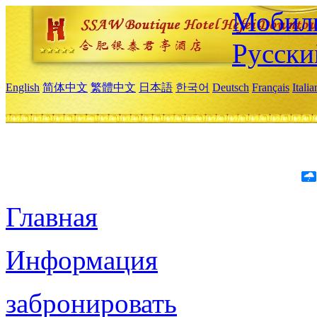
Мобиль
Русски
English
简体中文
繁體中文
日本語
한국어
Deutsch
Français
Itali
Главная
Информация
забронировать