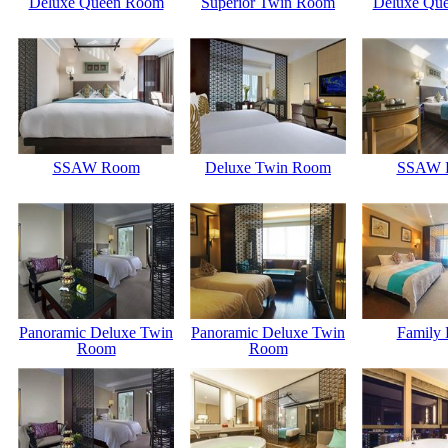
Deluxe Queen Room
Superior Twin Room
Deluxe Qu
SSAW Room
Deluxe Twin Room
SSAW 
Panoramic Deluxe Twin
Panoramic Deluxe Twin
Family
Room
Room