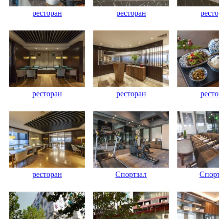
ресторан
ресторан
ресто
ресторан
ресторан
ресто
ресторан
Спортзал
Спорт