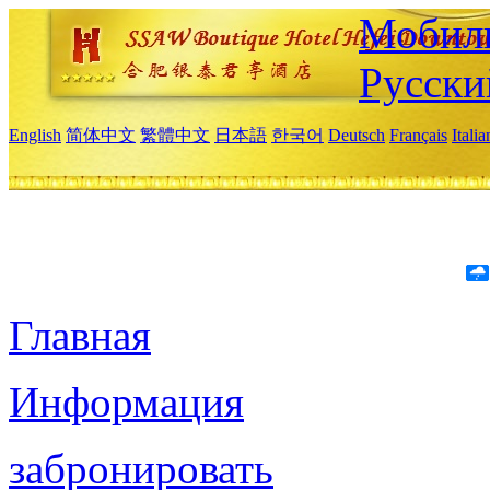
Мобиль
Русски
English
简体中文
繁體中文
日本語
한국어
Deutsch
Français
Itali
Главная
Информация
забронировать